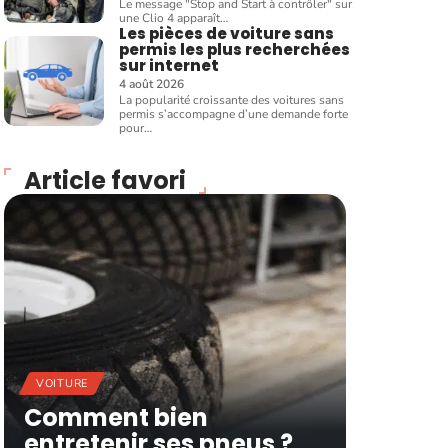
Le message "Stop and Start à contrôler" sur
une Clio 4 apparaît
…
Les pièces de voiture sans
permis les plus recherchées
sur internet
4 août 2026
La popularité croissante des voitures sans
permis s’accompagne d’une demande forte
pour
…
Article favori
VOITURE
Comment bien
entretenir ses pneus ?