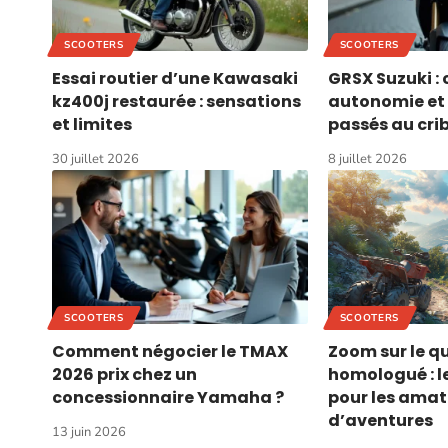
SCOOTERS
SCOOTERS
Essai routier d’une Kawasaki
GRSX Suzuki 
kz400j restaurée : sensations
autonomie et 
et limites
passés au crib
30 juillet 2026
8 juillet 2026
SCOOTERS
SCOOTERS
Comment négocier le TMAX
Zoom sur le q
2026 prix chez un
homologué : le
concessionnaire Yamaha ?
pour les amat
d’aventures
13 juin 2026