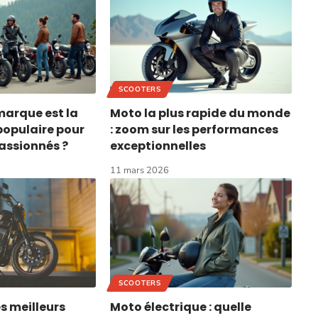
SCOOTERS
marque est la
Moto la plus rapide du monde
 populaire pour
: zoom sur les performances
assionnés ?
exceptionnelles
11 mars 2026
SCOOTERS
s meilleurs
Moto électrique : quelle