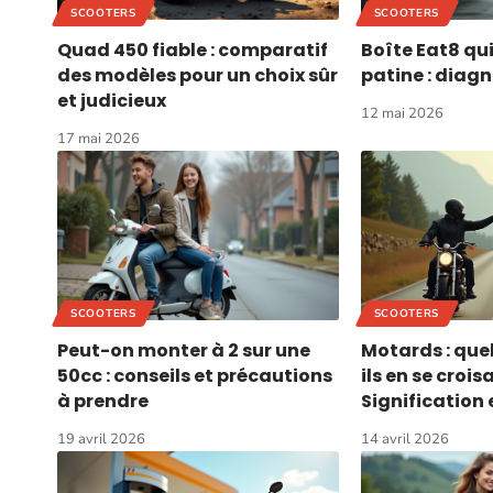
SCOOTERS
SCOOTERS
Quad 450 fiable : comparatif
Boîte Eat8 qu
des modèles pour un choix sûr
patine : diagn
et judicieux
12 mai 2026
17 mai 2026
SCOOTERS
SCOOTERS
Peut-on monter à 2 sur une
Motards : quel
50cc : conseils et précautions
ils en se crois
à prendre
Signification 
19 avril 2026
14 avril 2026