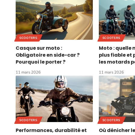
SCOOTERS
SCOOTERS
Casque sur moto :
Moto : quelle 
Obligatoire en side-car ?
plus fiable et
Pourquoi le porter ?
les motards p
11 mars 2026
11 mars 2026
SCOOTERS
SCOOTERS
Performances, durabilité et
Où dénicher le