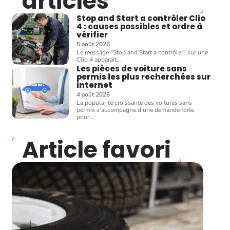
articles
Stop and Start a contrôler Clio
4 : causes possibles et ordre à
vérifier
5 août 2026
Le message "Stop and Start à contrôler" sur une
Clio 4 apparaît
…
Les pièces de voiture sans
permis les plus recherchées sur
internet
4 août 2026
La popularité croissante des voitures sans
permis s’accompagne d’une demande forte
pour
…
Article favori