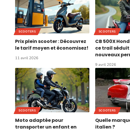
SCOOTERS
SCOOTERS
Prix plein scooter : Découvrez
CB 500X Honda
le tarif moyen et économisez!
ce trail sédui
nouveaux per
11 avril 2026
9 avril 2026
SCOOTERS
SCOOTERS
Moto adaptée pour
Quelle marque
transporter un enfant en
italien ?