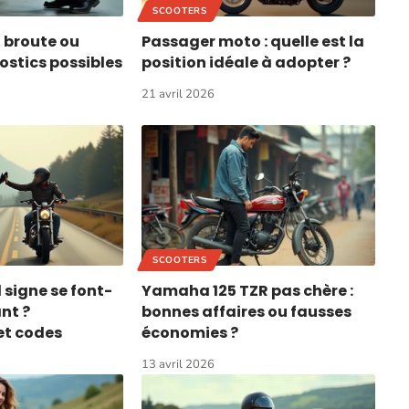
SCOOTERS
i broute ou
Passager moto : quelle est la
ostics possibles
position idéale à adopter ?
21 avril 2026
SCOOTERS
 signe se font-
Yamaha 125 TZR pas chère :
ant ?
bonnes affaires ou fausses
et codes
économies ?
13 avril 2026