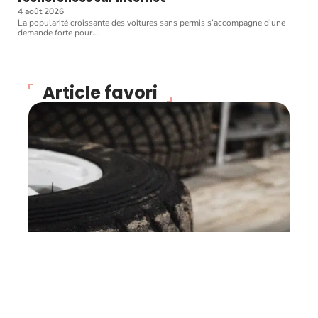
4 août 2026
La popularité croissante des voitures sans permis s’accompagne d’une
demande forte pour
…
Article favori
VOITURE
Comment bien entretenir
ses pneus ?
11 mars 2026