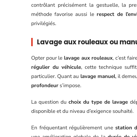
contrôlant précisément la gestuelle, la pre
méthode favorise aussi le
respect de l’en
privilégiés.
Lavage aux rouleaux ou manu
Opter pour le
lavage aux rouleaux
, c’est fai
régulier du véhicule
, cette technique suff
particulier. Quant au
lavage manuel
, il deme
profondeur
s’impose.
La question du
choix du type de lavage
dép
disponible et du niveau d’exigence souhaité.
En fréquentant régulièrement une
station 
une amélioration globale de la
durée de vi