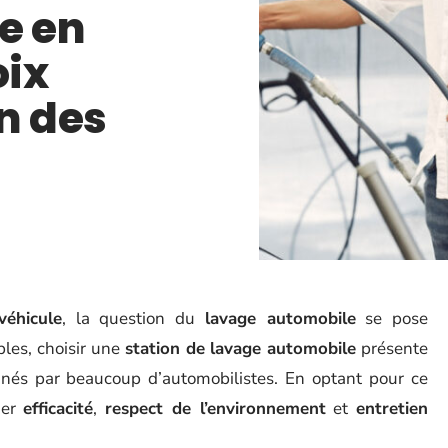
e en
oix
n des
éhicule
, la question du
lavage automobile
se pose
bles, choisir une
station de lavage automobile
présente
és par beaucoup d’automobilistes. En optant pour ce
ier
efficacité
,
respect de l’environnement
et
entretien