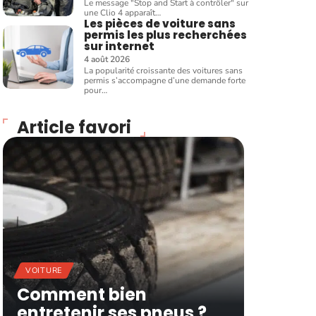
Le message "Stop and Start à contrôler" sur
une Clio 4 apparaît
…
Les pièces de voiture sans
permis les plus recherchées
sur internet
4 août 2026
La popularité croissante des voitures sans
permis s’accompagne d’une demande forte
pour
…
Article favori
VOITURE
Comment bien
entretenir ses pneus ?