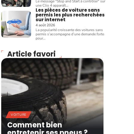
Le message "Stop and Start à contrôler" sur
une Clio 4 apparaît
…
Les pièces de voiture sans
permis les plus recherchées
sur internet
4 août 2026
La popularité croissante des voitures sans
permis s’accompagne d’une demande forte
pour
…
Article favori
VOITURE
Comment bien
entretenir ses pneus ?