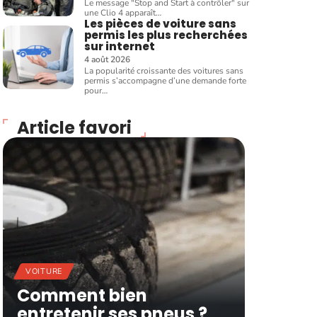
Le message "Stop and Start à contrôler" sur
une Clio 4 apparaît
…
Les pièces de voiture sans
permis les plus recherchées
sur internet
4 août 2026
La popularité croissante des voitures sans
permis s’accompagne d’une demande forte
pour
…
Article favori
VOITURE
Comment bien
entretenir ses pneus ?