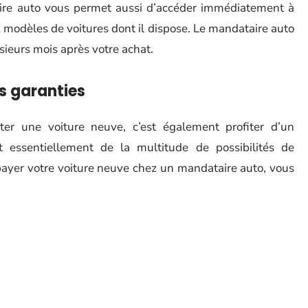
ire auto vous permet aussi d’accéder immédiatement à
 modèles de voitures dont il dispose. Le mandataire auto
sieurs mois après votre achat.
s garanties
er une voiture neuve, c’est également profiter d’un
ent essentiellement de la multitude de possibilités de
 payer votre voiture neuve chez un mandataire auto, vous
ion d’achat (LOA), du crédit auto classique ou encore du
e moyen de financement qui vous conviendra le mieux.
vez aussi compter sur le marquage antivol ou encore sur
mandataire auto. Cela contribue à fortement diminuer le