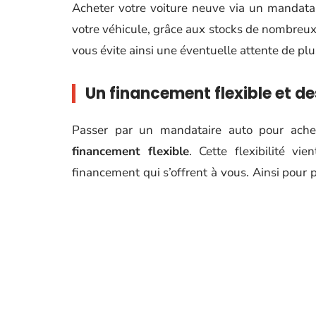
Acheter votre voiture neuve via un mandata
votre véhicule, grâce aux stocks de nombreux
vous évite ainsi une éventuelle attente de plu
Un financement flexible et de
Passer par un mandataire auto pour achet
financement flexible
. Cette flexibilité vi
financement qui s’offrent à vous. Ainsi pour
pouvez faire le choix de la location avec opt
leasing
. Il vous reviendra alors de choisir l
En plus de ce financement flexible, vous pou
les extensions de garanties que propose le 
coût de votre acquisition.