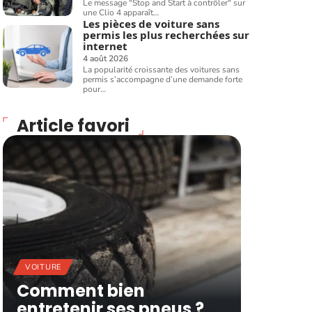
Le message "Stop and Start à contrôler" sur
une Clio 4 apparaît
…
Les pièces de voiture sans
permis les plus recherchées sur
internet
4 août 2026
La popularité croissante des voitures sans
permis s’accompagne d’une demande forte
pour
…
Article favori
VOITURE
Comment bien
entretenir ses pneus ?