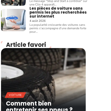
Le message "Stop and Start à contrôler" sur
une Clio 4 apparaît
…
Les pièces de voiture sans
permis les plus recherchées
sur internet
4 août 2026
La popularité croissante des voitures sans
permis s’accompagne d’une demande forte
pour
…
Article favori
VOITURE
Comment bien
entretenir ses pneus ?