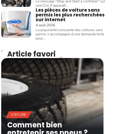
Le message "Stop and Start à contrôler" sur
une Clio 4 apparaît
…
Les pièces de voiture sans
permis les plus recherchées
sur internet
4 août 2026
La popularité croissante des voitures sans
permis s’accompagne d’une demande forte
pour
…
Article favori
VOITURE
Comment bien
entretenir ses pneus ?