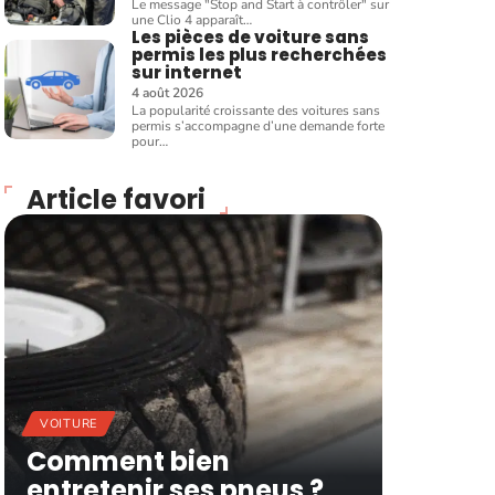
Le message "Stop and Start à contrôler" sur
une Clio 4 apparaît
…
Les pièces de voiture sans
permis les plus recherchées
sur internet
4 août 2026
La popularité croissante des voitures sans
permis s’accompagne d’une demande forte
pour
…
Article favori
VOITURE
Comment bien
entretenir ses pneus ?