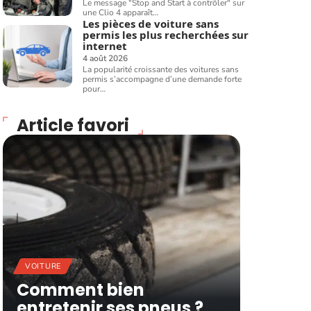
Le message "Stop and Start à contrôler" sur
une Clio 4 apparaît
…
Les pièces de voiture sans
permis les plus recherchées sur
internet
4 août 2026
La popularité croissante des voitures sans
permis s’accompagne d’une demande forte
pour
…
Article favori
VOITURE
Comment bien
entretenir ses pneus ?